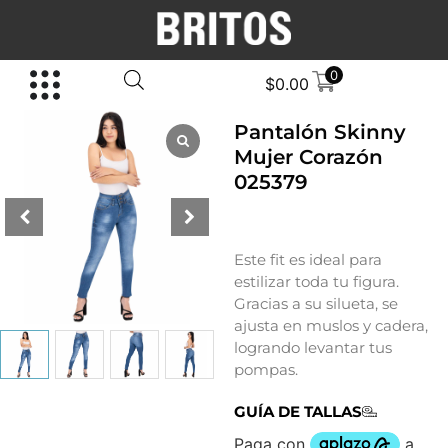
0
$
0.00
Pantalón Skinny
Mujer Corazón
025379
Este fit es ideal para
estilizar toda tu figura.
Gracias a su silueta, se
ajusta en muslos y cadera,
logrando levantar tus
pompas.
GUÍA DE TALLAS