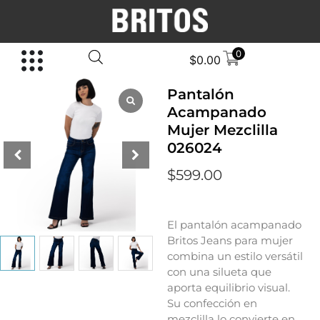
0
$
0.00
Pantalón
Acampanado
Mujer Mezclilla
026024
$
599.00
El pantalón acampanado
Britos Jeans para mujer
combina un estilo versátil
con una silueta que
aporta equilibrio visual.
Su confección en
mezclilla lo convierte en