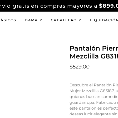
nvío gratis en compras mayores a
$899.
LÁSICOS
DAMA
CABALLERO
LIQUIDACIÓ
Pantalón Pier
Mezclilla G831
$
529.00
Descubre el Pantalón Pi
Mujer Mezclilla G83187,
quienes buscan comodida
guardarropa. Fabricado e
este pantalón es perfect
deseas lucir elegante sin 