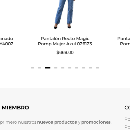
anado
Pantalón Recto Magic
Panta
MY4002
Pomp Mujer Azul 026123
Pom
$
669.00
N MIEMBRO
C
Po
 primero nuestros
nuevos productos
y
promociones
.
Po