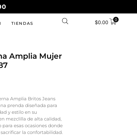
00
0
$
0.00
N
TIENDAS
na Amplia Mujer
87
erna Amplia Britos Jeans
 una prenda diseñada para
d y estilo en su
n mezclilla de alta calidad,
o para esas ocasiones donde
sacrificar la confortabilidad.