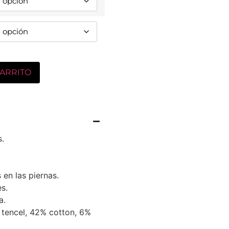
CARRITO
s.
s en las piernas.
s.
a.
tencel, 42% cotton, 6%