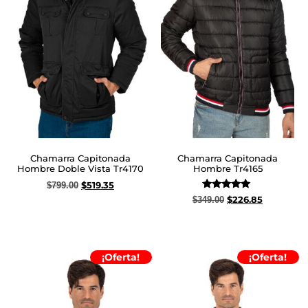
Chamarra Capitonada
Chamarra Capitonada
Hombre Doble Vista Tr4170
Hombre Tr4165
$
519.35
$
799.00
Valorado
$
226.85
$
349.00
Seleccionar opciones
con
5.00
Seleccionar opciones
de 5
¡Oferta!
¡Oferta!