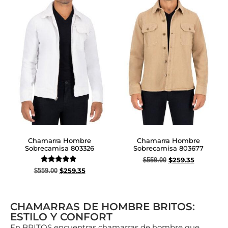
Chamarra Hombre
Chamarra Hombre
Sobrecamisa 803326
Sobrecamisa 803677
$
259.35
$
559.00
Valorado
$
259.35
$
559.00
Seleccionar opciones
con
5.00
Seleccionar opciones
de 5
CHAMARRAS DE HOMBRE BRITOS:
ESTILO Y CONFORT
En BRITOS encuentras chamarras de hombre que