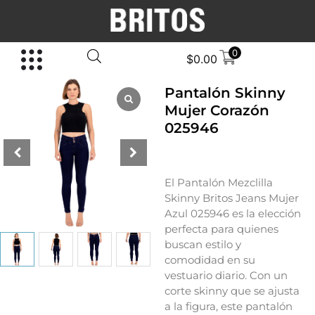
0
$
0.00
Pantalón Skinny
Mujer Corazón
025946
El Pantalón Mezclilla
Skinny Britos Jeans Mujer
Azul 025946 es la elección
perfecta para quienes
buscan estilo y
comodidad en su
vestuario diario. Con un
corte skinny que se ajusta
a la figura, este pantalón