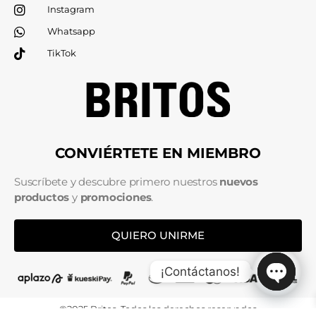
Instagram
Whatsapp
TikTok
CONVIÉRTETE EN MIEMBRO
Suscríbete y descubre primero nuestros
nuevos
productos
y
promociones
.
QUIERO UNIRME
¡Contáctanos!
Open c
©2025 Britos. Todos los derechos reservados