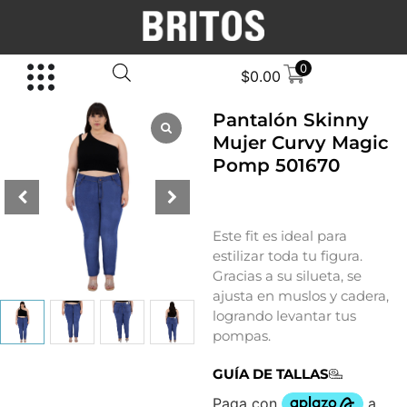
0
$
0.00
Pantalón Skinny
Mujer Curvy Magic
Pomp 501670
Este fit es ideal para
estilizar toda tu figura.
Gracias a su silueta, se
ajusta en muslos y cadera,
logrando levantar tus
pompas.
GUÍA DE TALLAS