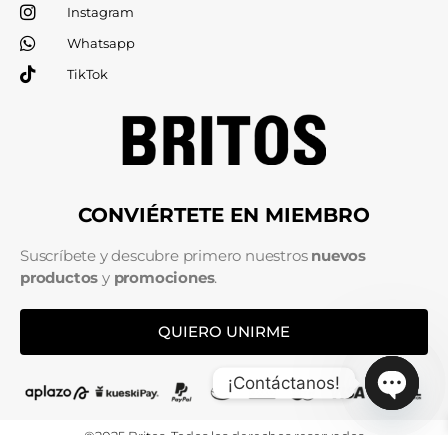
Instagram
Whatsapp
TikTok
CONVIÉRTETE EN MIEMBRO
Suscríbete y descubre primero nuestros
nuevos
productos
y
promociones
.
QUIERO UNIRME
¡Contáctanos!
Open c
©2025 Britos. Todos los derechos reservados