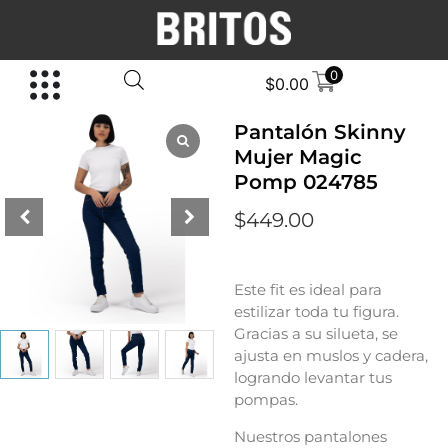
0
$
0.00
Pantalón Skinny
Mujer Magic
Pomp 024785
$
449.00
Este fit es ideal para
estilizar toda tu figura.
Gracias a su silueta, se
ajusta en muslos y cadera,
logrando levantar tus
pompas.
Nuestros pantalones