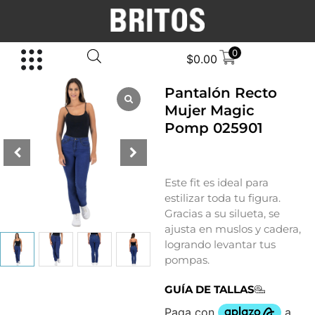
0
$
0.00
Pantalón Recto
Mujer Magic
Pomp 025901
Este fit es ideal para
estilizar toda tu figura.
Gracias a su silueta, se
ajusta en muslos y cadera,
logrando levantar tus
pompas.
GUÍA DE TALLAS