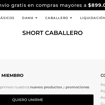
nvío gratis en compras mayores a
$899.
LÁSICOS
DAMA
CABALLERO
LIQUIDACIÓ
SHORT CABALLERO
N MIEMBRO
C
Po
 primero nuestros
nuevos productos
y
promociones
.
Po
Av
QUIERO UNIRME
Gu