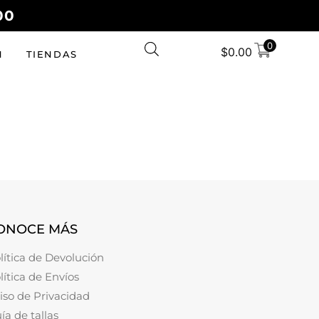
00
0
$
0.00
N
TIENDAS
ONOCE MÁS
lítica de Devolución
lítica de Envíos
iso de Privacidad
ía de tallas