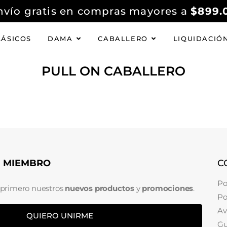
nvío gratis en compras mayores a
$899.
LÁSICOS
DAMA
CABALLERO
LIQUIDACIÓ
PULL ON CABALLERO
N MIEMBRO
C
Po
 primero nuestros
nuevos productos
y
promociones
.
Po
Av
QUIERO UNIRME
Gu