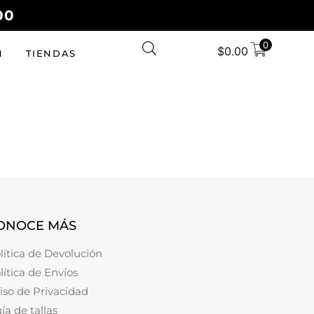
00
0
$
0.00
N
TIENDAS
ONOCE MÁS
lítica de Devolución
lítica de Envíos
iso de Privacidad
ía de tallas