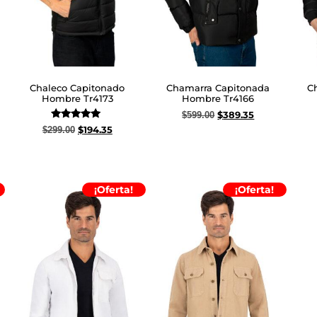
Chaleco Capitonado
Chamarra Capitonada
C
Hombre Tr4173
Hombre Tr4166
$
389.35
$
599.00
Valorado
$
194.35
$
299.00
Seleccionar opciones
Sel
con
5.00
Seleccionar opciones
de 5
¡Oferta!
¡Oferta!