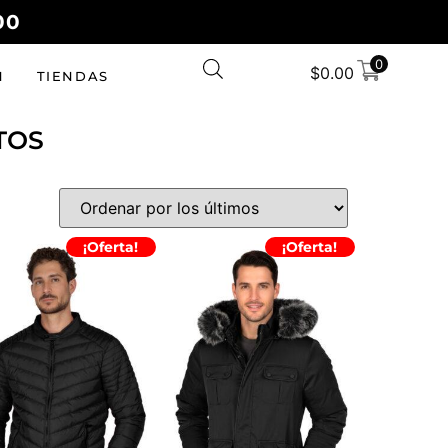
00
0
$
0.00
N
TIENDAS
TOS
CALIDAD
¡Oferta!
¡Oferta!