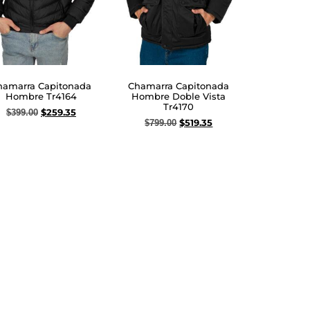
hamarra Capitonada
Chamarra Capitonada
Hombre Tr4164
Hombre Doble Vista
Tr4170
$
259.35
$
399.00
$
519.35
$
799.00
eccionar opciones
Seleccionar opciones