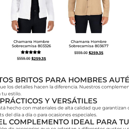
Chamarra Hombre
Chamarra Hombre
Sobrecamisa 803326
Sobrecamisa 803677
$
259.35
$
559.00
Valorado
$
259.35
$
559.00
Seleccionar opciones
con
5.00
Seleccionar opciones
de 5
OS BRITOS PARA HOMBRES AUTÉ
 los detalles hacen la diferencia. Nuestros compleme
tu estilo.
PRÁCTICOS Y VERSÁTILES
 hecho con materiales de alta calidad que garantizan d
ts del día a día o para ocasiones especiales.
L COMPLEMENTO IDEAL PARA TU
ión de accesorios que se adaptan a diferentes gustos y 