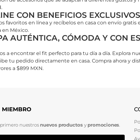
.
NE CON BENEFICIOS EXCLUSIVO
 favoritos en línea y recíbelos en casa con envío grat
 en México.
A AUTÉNTICA, CÓMODA Y CON ES
a encontrar el fit perfecto para tu día a día. Explora nu
cibe tu pedido directamente en casa. Compra ahora y di
yores a $899 MXN.
N MIEMBRO
C
Po
 primero nuestros
nuevos productos
y
promociones
.
Po
Av