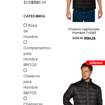
$
299.00
$
799.00
CATEGORÍA
Ropa
Chaleco Capitonado
de
Hombre Tr4183
Hombre
$
194.35
$
299.00
Seleccionar opciones
Complementos
para
Hombre
¡Oferta!
BRITOS
Chalecos
para
Hombre
BRITOS
Chamarras