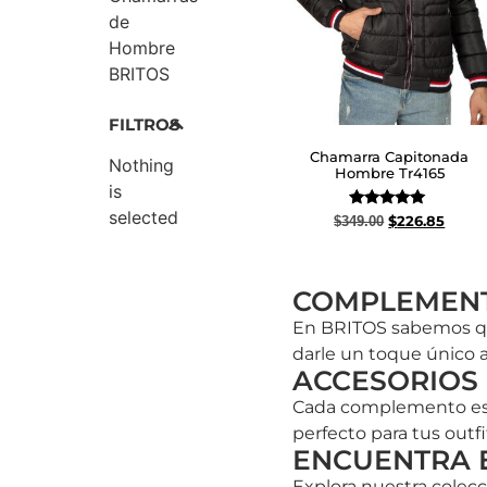
de
Hombre
BRITOS
FILTROS
Chamarra Capitonada
Nothing
Hombre Tr4165
is
selected
Valorado
$
226.85
$
349.00
con
5.00
Seleccionar opciones
de 5
COMPLEMENT
En BRITOS sabemos que
darle un toque único a 
ACCESORIOS 
Cada complemento está
perfecto para tus outfi
ENCUENTRA E
Explora nuestra colecc