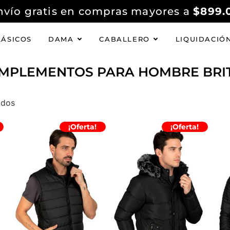
nvío gratis en compras mayores a
$899.
LÁSICOS
DAMA
CABALLERO
LIQUIDACIÓ
MPLEMENTOS PARA HOMBRE BRI
RIOS MASCULINOS CON ESTILO Y 
ados
¡Oferta!
¡Oferta!