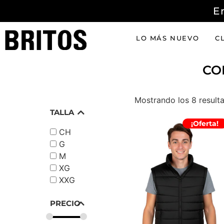
E
LO MÁS NUEVO
C
CO
ACCESO
Mostrando los 8 result
TALLA
¡Oferta!
CH
G
M
XG
XXG
PRECIO