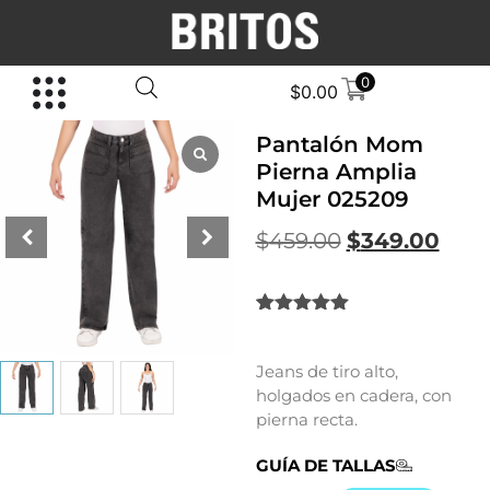
0
$
0.00
Pantalón Mom
Pierna Amplia
Mujer 025209
$
459.00
$
349.00
Valorado
1
con
5.00
de
5 en base
Jeans de tiro alto,
a
valoración
holgados en cadera, con
de un
cliente
pierna recta.
GUÍA DE TALLAS